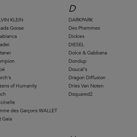
D
VIN KLEIN
DARKPARK
ada Goose
Des Phemmes
ablanca
Dickies
adei
DIESEL
taner
Dolce & Gabbana
ampion
Dondup
oé
Doucal's
rch's
Dragon Diffusion
izens of Humanity
Dries Van Noten
ach
Dsquared2
cinelle
mme des Garçons WALLET
t Gaia