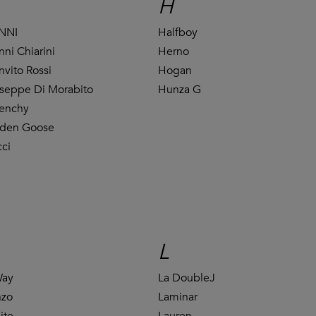
H
NNI
Halfboy
nni Chiarini
Herno
nvito Rossi
Hogan
seppe Di Morabito
Hunza G
enchy
den Goose
ci
L
Way
La DoubleJ
nzo
Laminar
ite
Lauren