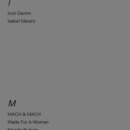
I
Icon Denim
Isabel Marant
M
MACH & MACH
Made For A Woman
Magda Butrym