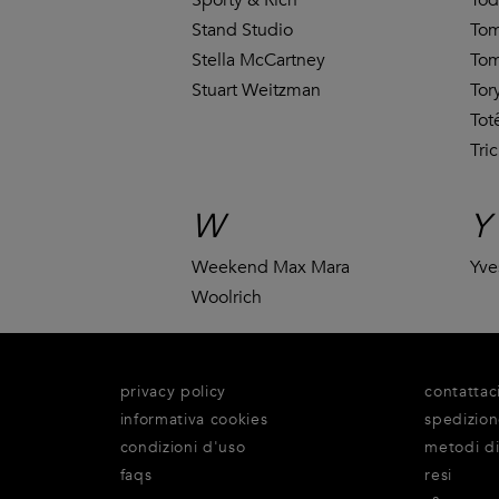
Stand Studio
Tom
Stella McCartney
Tom
Stuart Weitzman
Tor
To
Tric
W
Y
Weekend Max Mara
Yve
Woolrich
privacy policy
contattac
informativa cookies
spedizio
condizioni d'uso
metodi d
faqs
resi