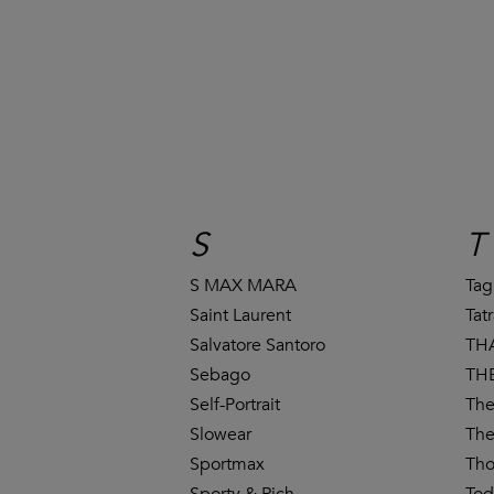
S
T
S MAX MARA
Tag
Saint Laurent
Tat
Salvatore Santoro
TH
Sebago
THE
Self-Portrait
The
Slowear
The
Sportmax
Th
Sporty & Rich
Tod