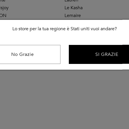
isjoy
Le Kasha
TON
Lemaire
tina Ti
Les Filles d'Eva
Lo store per la tua regione è Stati uniti vuoi andare?
Lido
Lisa Yang
Lois Jeans
No Grazie
SI GRAZIE