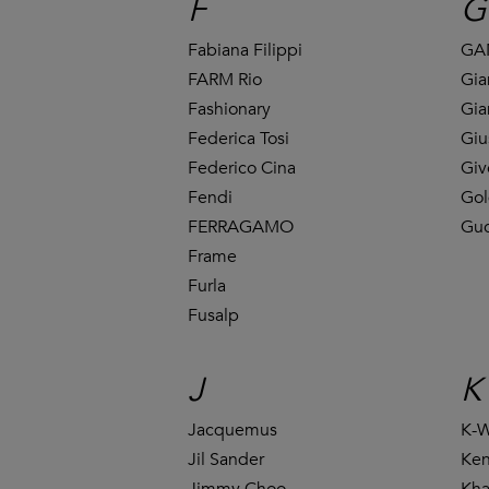
F
G
Fabiana Filippi
GA
FARM Rio
Gia
Fashionary
Gia
Federica Tosi
Giu
Federico Cina
Giv
Fendi
Gol
FERRAGAMO
Guc
Frame
Furla
Fusalp
J
K
Jacquemus
K-
Jil Sander
Ke
Jimmy Choo
Kha