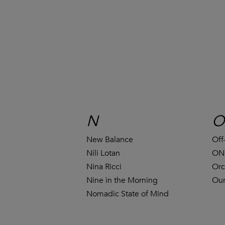
N
O
New Balance
Off
Nili Lotan
ON
Nina Ricci
Orc
Nine in the Morning
Our
Nomadic State of Mind