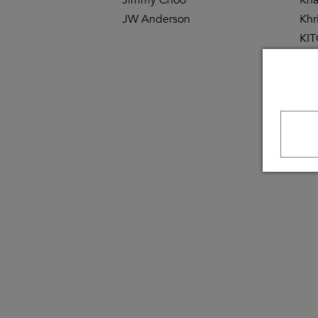
JW Anderson
Khr
KI
Kris