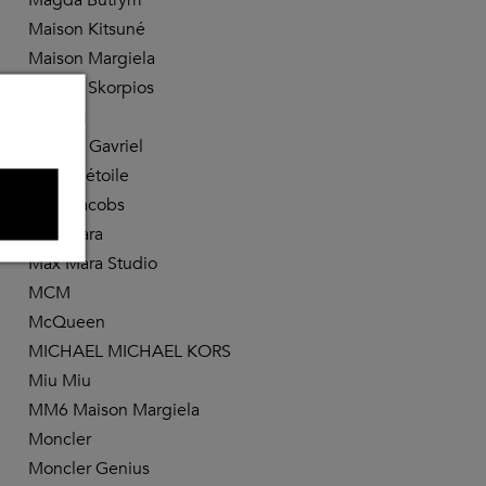
Maison Kitsuné
Maison Margiela
Maison Skorpios
Manebi
Mansur Gavriel
Marant étoile
Marc Jacobs
Max Mara
Max Mara Studio
MCM
McQueen
MICHAEL MICHAEL KORS
Miu Miu
MM6 Maison Margiela
Moncler
Moncler Genius