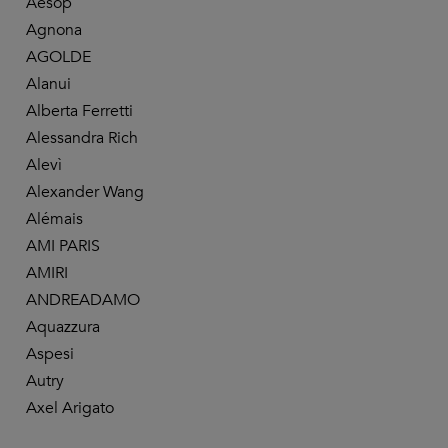
Aesop
Accessori
Cravatte
ent
Agnona
per capelli
Accessori
Tech
Buste
AGOLDE
Portachiavi
Orologi
Alanui
Guanti
Alberta Ferretti
Alessandra Rich
Alevì
Alexander Wang
Alémais
AMI PARIS
AMIRI
ANDREADAMO
Aquazzura
Aspesi
Autry
Axel Arigato