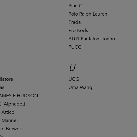
Plan C
Polo Ralph Lauren
Prada
Pro-Keds
PT01 Pantaloni Torino
PUCCI
U
liatore
UGG
ras
Uma Wang
AMES E HUDSON
 (Alphabet)
 Attico
 Mannei
om Browne
's