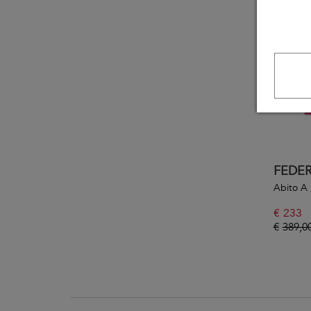
FEDER
Abito A 
€
233
€
389,0