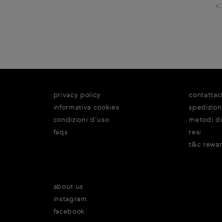
<
privacy policy
contattac
informativa cookies
spedizio
condizioni d'uso
metodi d
faqs
resi
t&c rewa
about us
instagram
facebook