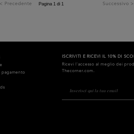
< Precedente
Successivo 
ISCRIVITI E RICEVI IL 10% DI SC
i
Ricevi l'accesso al meglio dei prodo
ne
Thecorner.com.
i pagamento
rds