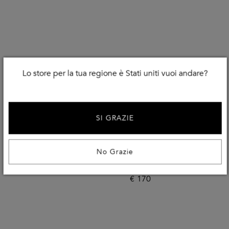
Lo store per la tua regione è Stati uniti vuoi andare?
SI GRAZIE
Carry Over
Carry Over
SEBAGO
SEBAGO
No Grazie
Mocassini Dan Lug In Pelle
Scarpe Da Barca Portland In
Pelle
€
230
€
170