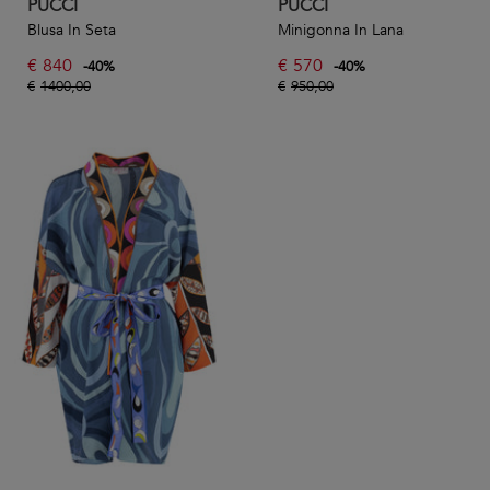
PUCCI
PUCCI
Blusa In Seta
Minigonna In Lana
€
840
€
570
-
40
%
-
40
%
€
1400,00
€
950,00