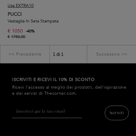
Usa EXTRA10
PUCCI
Vestaglia In Seta Stampata
€
1050
-
40
%
€
1750,00
<< Precedente
Successivo >>
ISCRIVITI E RICEVI IL 10% DI SCONTO
Ricevi l'accesso al meglio dei prodotti, dell'ispirazione
e dei servizi di Thecorner.com.
Iscriviti