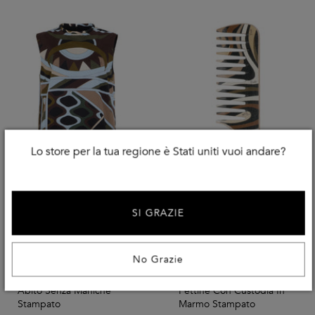
Lo store per la tua regione è Stati uniti vuoi andare?
SI GRAZIE
No Grazie
PUCCI
PUCCI
Abito Senza Maniche
Pettine Con Custodia In
Stampato
Marmo Stampato