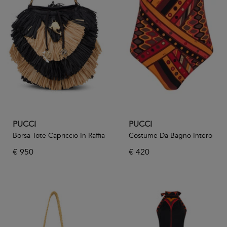
pezzo chiave del tuo guardaroba su The.Corner.com.
PUCCI
PUCCI
Borsa Tote Capriccio In Raffia
Costume Da Bagno Intero
€
950
€
420