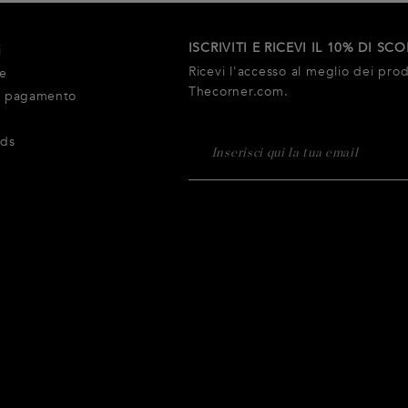
ISCRIVITI E RICEVI IL 10% DI SC
i
Ricevi l'accesso al meglio dei prodo
ne
Thecorner.com.
i pagamento
rds