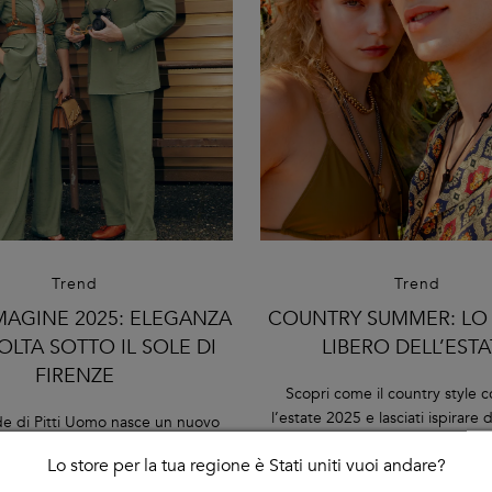
Trend
Trend
MMAGINE 2025: ELEGANZA
COUNTRY SUMMER: LO 
OLTA SOTTO IL SOLE DI
LIBERO DELL’ESTA
FIRENZE
Scopri come il country style 
l’estate 2025 e lasciati ispirare 
ade di Pitti Uomo nasce un nuovo
autentico, naturale e ricco d
ere la moda: autentico, dinamico
Lo store per la tua regione è Stati uniti vuoi andare?
contemporaneo.
i unire tradizione e innovazione