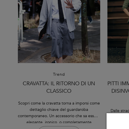
Trend
CRAVATTA: IL RITORNO DI UN
PITTI I
CLASSICO
DISINV
Scopri come la cravatta torna a imporsi come
dettaglio chiave del guardaroba
Dalle str
contemporaneo. Un accessorio che sa essere
modo di viv
elegante, ironico, o completamente
e capace d
rivoluzionario.