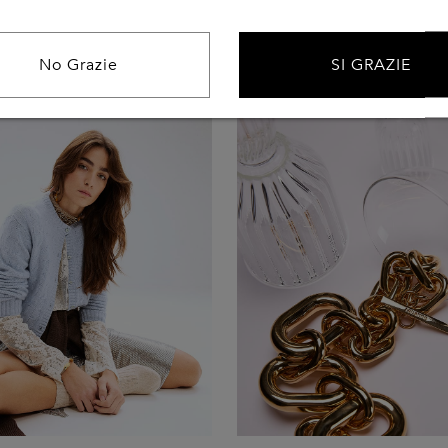
con disinvoltura.
Scopri Di Più
Scopri Di Più
No Grazie
SI GRAZIE