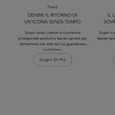
Trend
DENIM: IL RITORNO DI
IL 
UN'ICONA SENZA TEMPO
SOVR
Scopri come il denim si riconferma
Scopri il 
protagonista assoluto e lasciati ispirare per
lasciati is
reinventarlo con stile nel tuo guardaroba
quotidiano.
Scopri Di Più