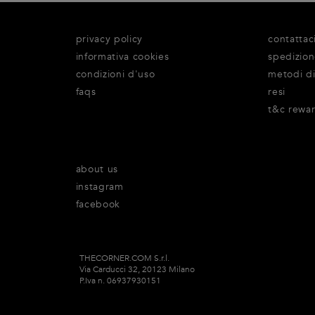
privacy policy
contattac
informativa cookies
spedizio
condizioni d'uso
metodi d
faqs
resi
t&c rewa
about us
instagram
facebook
THECORNER.COM S.r.l.
Via Carducci 32, 20123 Milano
P.Iva n. 06937930151