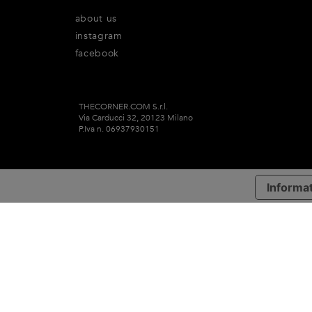
about us
instagram
facebook
THECORNER.COM S.r.l.
Via Carducci 32, 20123 Milano
P.Iva n. 06937930151
Informat