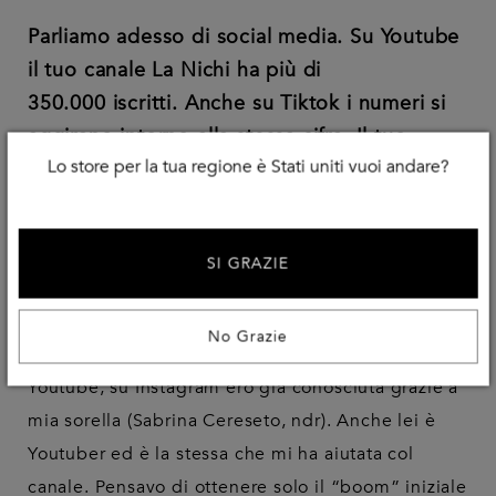
Parliamo adesso di social media. Su Youtube
il tuo canale La Nichi ha più di
350.000 iscritti. Anche su Tiktok i numeri si
aggirano intorno alla stessa cifra. Il tuo
Lo store per la tua regione è Stati uniti vuoi andare?
profilo Instagram supera i 554mila follower.
Ti aspettavi tale seguito? Quali sono i pro e i
contro di un’esposizione mediatica di questo
SI GRAZIE
tipo?
Sinceramente no, questo seguito non me
No Grazie
l’aspettavo. Prima che aprissi il mio canale
Youtube, su Instagram ero già conosciuta grazie a
mia sorella (Sabrina Cereseto, ndr). Anche lei è
Youtuber ed è la stessa che mi ha aiutata col
canale. Pensavo di ottenere solo il “boom” iniziale