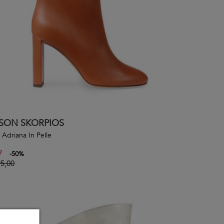
SON SKORPIOS
i Adriana In Pelle
7
-
50
%
5,00