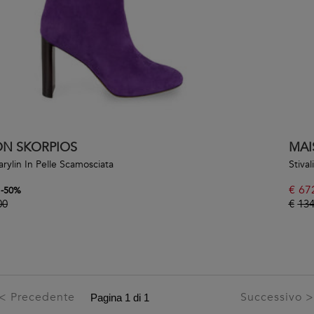
ON SKORPIOS
MAI
arylin In Pelle Scamosciata
Stival
€
67
-
50
%
00
€
134
< Precedente
Successivo 