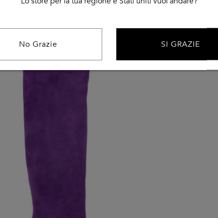
Lo store per la tua regione è Stati uniti vuoi andare?
No Grazie
SI GRAZIE