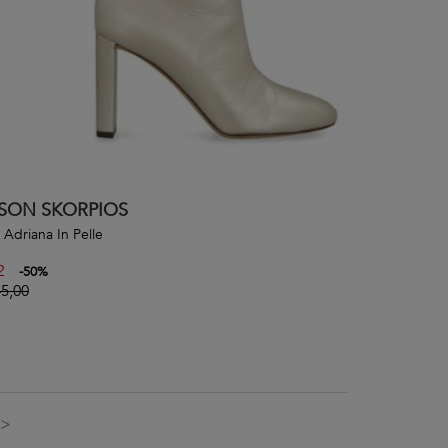
SON SKORPIOS
i Adriana In Pelle
2
-
50
%
5,00
>>