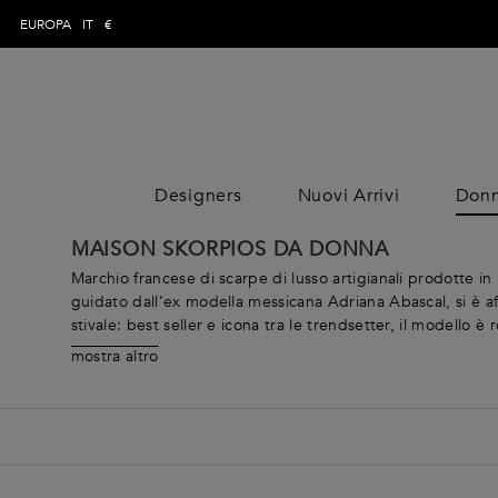
EUROPA
IT
€
Designers
Nuovi Arrivi
Don
ABBIGLIAMENTO
DONNA
UOMO
ABBIGLIAMENT
ABBIGLIAMEN
BOR
MAISON SKORPIOS DA DONNA
DESIGNE
Jumpsuits
Pantaloni
Jumpsuits
Bor
DESIGNE
Marchio francese di scarpe di lusso artigianali prodotte in
Tops
Topwear
Tops
Clut
guidato dall’ex modella messicana Adriana Abascal, si è afferm
stivale: best seller e icona tra le trendsetter, il modello 
Gonne
Costumi da
Gonne
Bors
scultoree sublimano la produzione artigianale italiana e ri
bagno
Vestiti
Vestiti
Secc
mostra altro
Abascal fa dei viaggi uno starting point dal quale partire 
Maglieria
Cappotti
Cappotti
Tote
soluzioni classiche o colorate nella selezione di TheCorner
Jeans
Pantaloni
Pantaloni
Zaini
Camicie
Maglieria
Maglieria
Mar
Giacche
Costumi da bagno
Costumi da
Acc
Cappotti e
bagno
Loungewear &
Valigie E Accessori Da