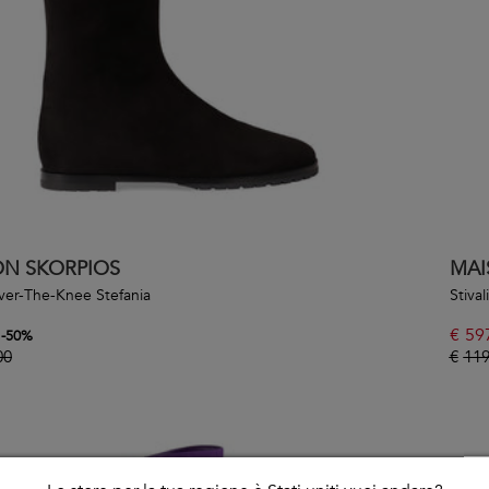
ON SKORPIOS
MAI
Over-The-Knee Stefania
Stival
€
59
-
50
%
00
€
119