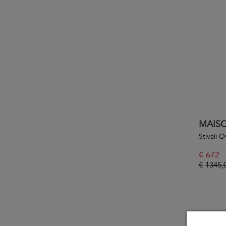
MAIS
Stivali 
€
672
€
1345,