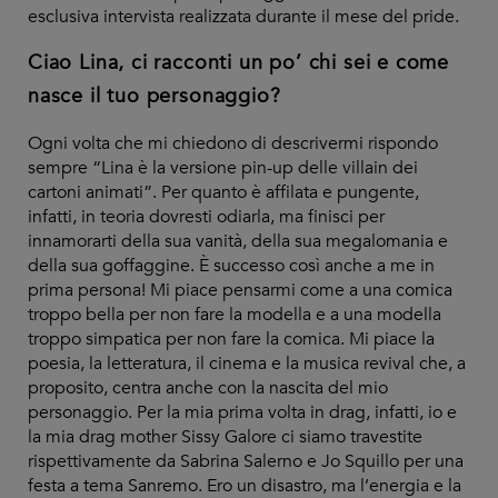
esclusiva intervista realizzata durante il mese del pride.
Ciao Lina, ci racconti un po’ chi sei e come
nasce il tuo personaggio?
Ogni volta che mi chiedono di descrivermi rispondo
sempre “Lina è la versione pin-up delle villain dei
cartoni animati”. Per quanto è affilata e pungente,
infatti, in teoria dovresti odiarla, ma finisci per
innamorarti della sua vanità, della sua megalomania e
della sua goffaggine. È successo così anche a me in
prima persona! Mi piace pensarmi come a una comica
troppo bella per non fare la modella e a una modella
troppo simpatica per non fare la comica. Mi piace la
poesia, la letteratura, il cinema e la musica revival che, a
proposito, centra anche con la nascita del mio
personaggio. Per la mia prima volta in drag, infatti, io e
la mia drag mother Sissy Galore ci siamo travestite
rispettivamente da Sabrina Salerno e Jo Squillo per una
festa a tema Sanremo. Ero un disastro, ma l’energia e la