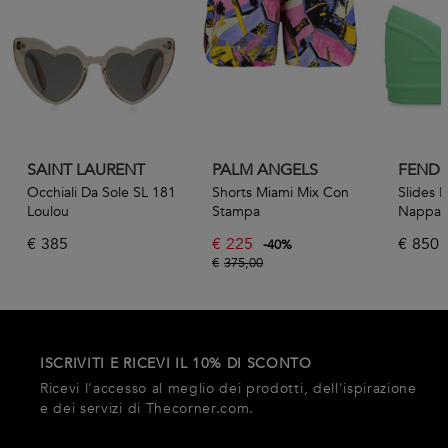
SAINT LAURENT
PALM ANGELS
FENDI
Occhiali Da Sole SL 181
Shorts Miami Mix Con
Slides P
Loulou
Stampa
Nappa
€
385
€
225
€
850
-
40
%
€
375,00
ISCRIVITI E RICEVI IL 10% DI SCONTO
Ricevi l'accesso al meglio dei prodotti, dell'ispirazione
e dei servizi di Thecorner.com.