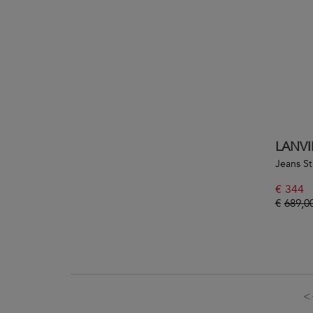
LANVI
Jeans St
€
344
€
689,0
<