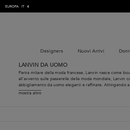
EUROPA
IT
€
Designers
Nuovi Arrivi
Don
ABBIGLIAMENTO
DONNA
UOMO
ABBIGLIAMENT
ABBIGLIAMEN
B
LANVIN DA UOMO
DESIGNE
Pantaloni
Pantaloni
Jumpsuits
DESIGNE
Pietra miliare della moda francese, Lanvin nasce come bout
Topwear
Topwear
Tops
all’avvento sulle passerelle della moda mondiale, Lanvin co
abbigliamento da uomo eleganti e raffinate. Attingendo all
Costumi da bagno
Costumi da
Gonne
linguaggio più dinamico e attento alle necessità del momen
bagno
Maglieria
Vestiti
mostra altro
goffrato, camicie in denim con zip. sneakers in pelle ed 
Maglieria
Jeans
Cappotti
plasma lo spirito innovativo della fondatrice in collezioni a
Jeans
Camicie
Pantaloni
Camicie
Giacche
Maglieria
Valigie E Accessori Da
Giacche
V
Cappotti e giubbotti
Costumi da
Cappotti e
bagno
Abiti