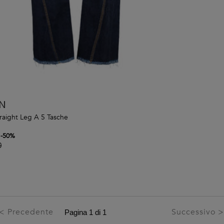
N
raight Leg A 5 Tasche
-
50
%
0
< Precedente
Successivo 