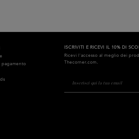
ISCRIVITI E RICEVI IL 10% DI SC
i
Ricevi l'accesso al meglio dei prodo
ne
Thecorner.com.
i pagamento
rds