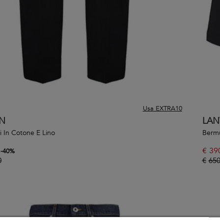
Usa EXTRA10
N
LAN
i In Cotone E Lino
Berm
€
39
-
40
%
0
€
650