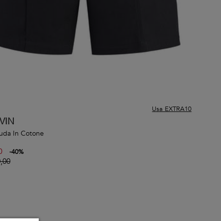
Usa EXTRA10
VIN
uda In Cotone
0
-
40
%
,00