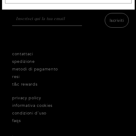
e dei servizi di Thecorner.com.
Iscriviti
contattaci
spedizione
metodi di pagamento
resi
t&c rewards
privacy policy
informativa cookies
condizioni d'uso
faqs