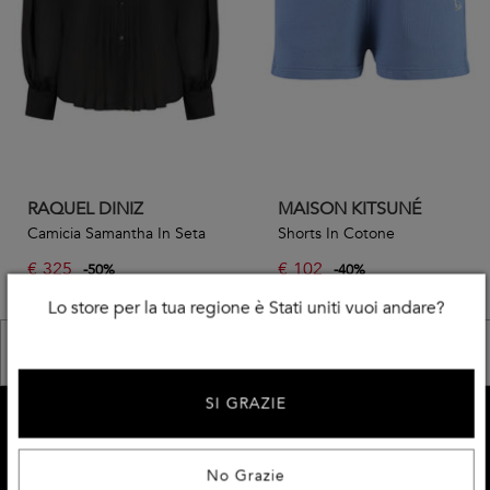
RAQUEL DINIZ
MAISON KITSUNÉ
Camicia Samantha In Seta
Shorts In Cotone
€
325
€
102
-
50
%
-
40
%
€
650,00
€
170,00
Lo store per la tua regione è Stati uniti vuoi andare?
<< Precedente
Successivo >>
SI GRAZIE
ISCRIVITI E RICEVI IL 10% DI SCONTO
Ricevi l'accesso al meglio dei prodotti, dell'ispirazione
No Grazie