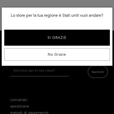
Lo store per la tua regione è Stati uniti vuoi andare?
SI GRAZIE
ISCRIVITI E RICEVI IL 10% DI SCONTO
Ricevi l'accesso al meglio dei prodotti, dell'ispirazione
No Grazie
e dei servizi di Thecorner.com.
Iscriviti
contattaci
spedizione
metodi di pagamento