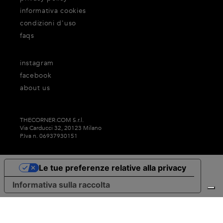
informativa cookies
condizioni d'uso
faqs
instagram
facebook
about us
THECORNER.COM S.r.l.
Via Carducci 32, 20123 Milano
P.Iva n. 06937930151
Le tue preferenze relative alla privacy
Informativa sulla raccolta