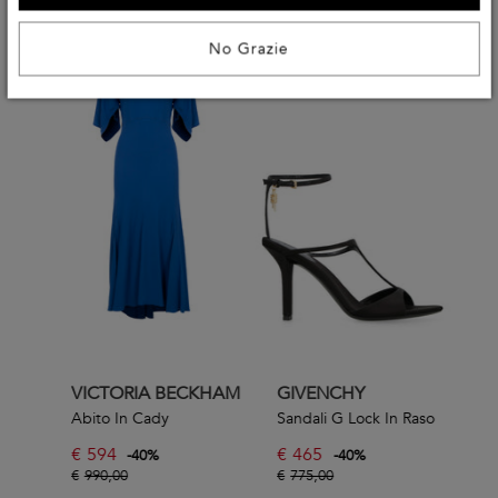
No Grazie
VICTORIA BECKHAM
GIVENCHY
Abito In Cady
Sandali G Lock In Raso
€
594
€
465
-
40
%
-
40
%
€
990,00
€
775,00