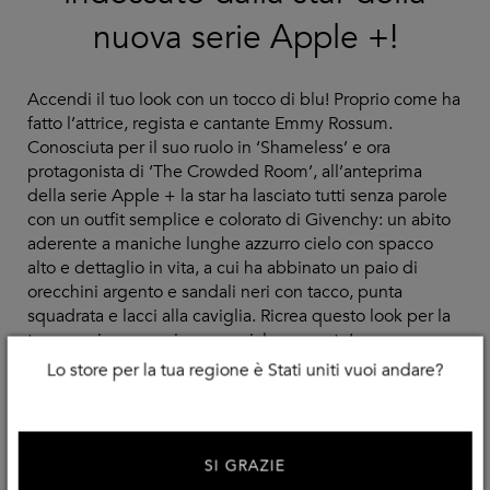
nuova serie Apple +!
Accendi il tuo look con un tocco di blu! Proprio come ha
fatto l’attrice, regista e cantante Emmy Rossum.
Conosciuta per il suo ruolo in ‘Shameless’ e ora
protagonista di ‘The Crowded Room’, all’anteprima
della serie Apple + la star ha lasciato tutti senza parole
con un outfit semplice e colorato di Givenchy: un abito
aderente a maniche lunghe azzurro cielo con spacco
alto e dettaglio in vita, a cui ha abbinato un paio di
orecchini argento e sandali neri con tacco, punta
squadrata e lacci alla caviglia. Ricrea questo look per la
tua prossima occasione speciale o evento!
Lo store per la tua regione è Stati uniti vuoi andare?
SI GRAZIE
Shop The Look