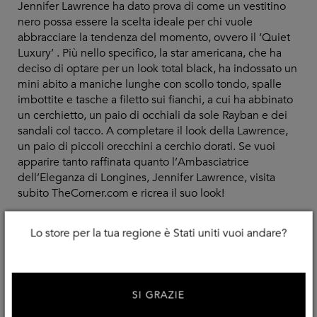
Jennifer Lawrence ha dato prova di come un vestitino
nero possa essere la scelta ideale per chi vuole
abbracciare la tendenza del momento, ovvero il ‘Quiet
Luxury’ . Più nello specifico, la star americana, che ha
deciso di optare per un look total black, ha indossato un
mini abito a maniche lunghe con scollo tondo, spalle
imbottite e tasche a filetto sui fianchi, a cui ha abbinato
un cerchietto, un paio di occhiali da sole Rayban e dei
sandali col tacco. A completare il look della Lawrence,
un paio di piccoli orecchini a cerchio dorati. Se vuoi
apparire tanto raffinata quanto l’Ambasciatrice
dell’Eleganza di Longines, Jennifer Lawrence, visita
subito TheCorner.com e ricrea il suo look!
Lo store per la tua regione è Stati uniti vuoi andare?
Shop The Look
SI GRAZIE