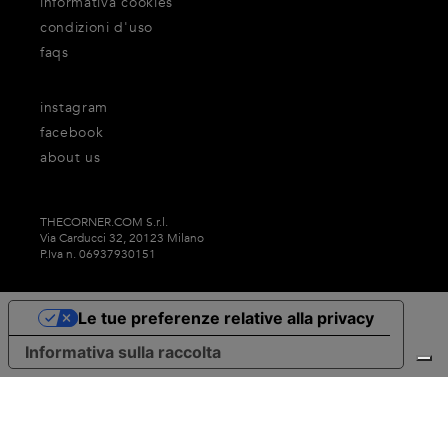
informativa cookies
condizioni d'uso
faqs
instagram
facebook
about us
THECORNER.COM S.r.l.
Via Carducci 32, 20123 Milano
P.Iva n. 06937930151
Le tue preferenze relative alla privacy
Informativa sulla raccolta