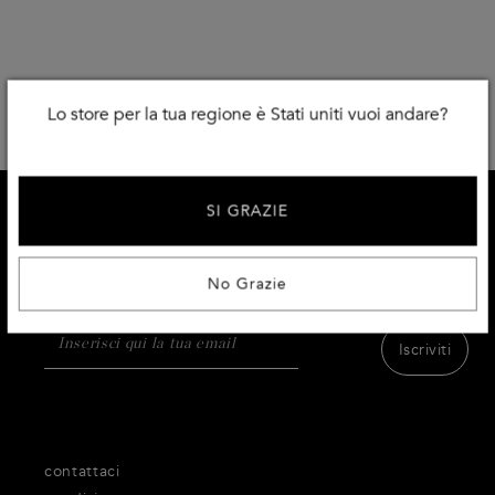
Lo store per la tua regione è Stati uniti vuoi andare?
SI GRAZIE
ISCRIVITI E RICEVI IL 10% DI SCONTO
Ricevi l'accesso al meglio dei prodotti, dell'ispirazione
e dei servizi di Thecorner.com.
No Grazie
Iscriviti
contattaci