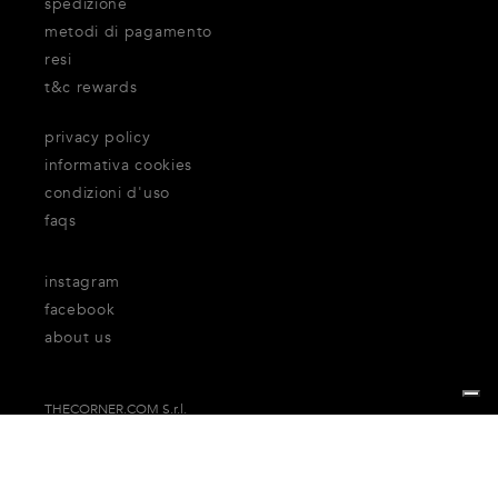
spedizione
metodi di pagamento
resi
t&c rewards
privacy policy
informativa cookies
condizioni d'uso
faqs
instagram
facebook
about us
THECORNER.COM S.r.l.
Via Carducci 32, 20123 Milano
P.Iva n. 06937930151