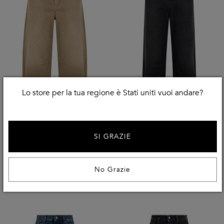
Lo store per la tua regione è Stati uniti vuoi andare?
New Season
New Season
SI GRAZIE
WEEKEND MAX MARA
WEEKEND MAX MARA
Jeans Con Gamba Larga
Jeans A Gamba Larga
No Grazie
€
179
€
169