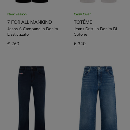
New Season
Carry Over
7 FOR ALL MANKIND
TOTÊME
Jeans A Campana In Denim
Jeans Dritti In Denim Di
Elasticizzato
Cotone
€
260
€
340