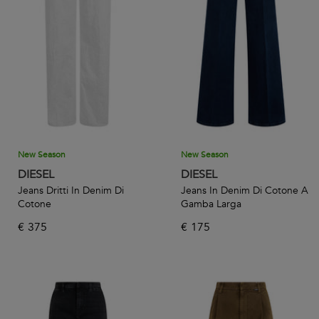
guardaroba unico. Dolce&Gabbana? Artigianalità made in
Italy. Alexander McQueen? Avanguardia pura.
New Season
New Season
DIESEL
DIESEL
Jeans Dritti In Denim Di
Jeans In Denim Di Cotone A
Cotone
Gamba Larga
€
375
€
175