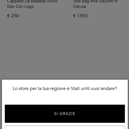
Cappello Da Baseball Arctic
Tote Bag Rive Gauche In
Disc Con Logo
Canvas
€
250
€
1550
Lo store per la tua regione è Stati uniti vuoi andare?
SI GRAZIE