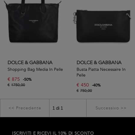
DOLCE & GABBANA
DOLCE & GABBANA
Shopping Bag Media In Pelle
Busta Piatta Necessaire In
Pelle
€
875
-
50
%
€
450
€
1750,00
-
40
%
€
750,00
<< Precedente
Successivo >>
ISCRIVITI E RICEVI IL 10% DI SCONTO