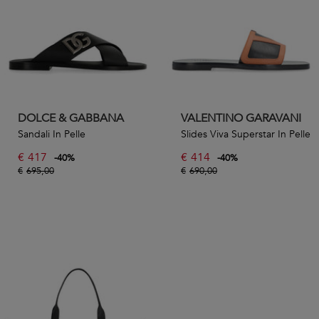
DOLCE & GABBANA
VALENTINO GARAVANI
Sandali In Pelle
Slides Viva Superstar In Pelle
€
417
€
414
-
40
%
-
40
%
€
695,00
€
690,00