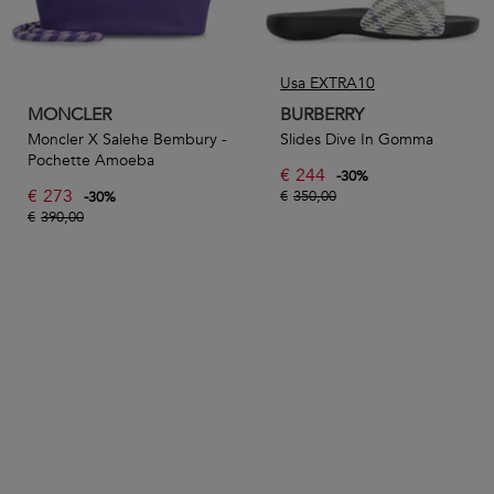
Usa EXTRA10
MONCLER
BURBERRY
Moncler X Salehe Bembury -
Slides Dive In Gomma
Pochette Amoeba
€
244
-
30
%
€
273
€
350,00
-
30
%
€
390,00