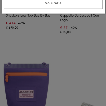
No Grazie
VALENTINO GARAVANI
WOOLRICH
Sneakers Low-Top Bay By Bay
Cappello Da Baseball Con
Logo
€
414
-
40
%
€
57
€
690,00
-
40
%
€
95,00