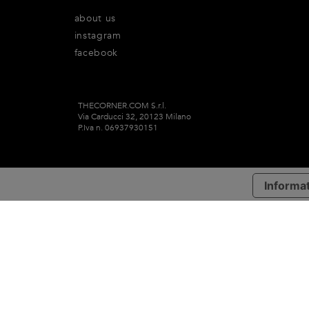
about us
instagram
facebook
THECORNER.COM S.r.l.
Via Carducci 32, 20123 Milano
P.Iva n. 06937930151
Informat